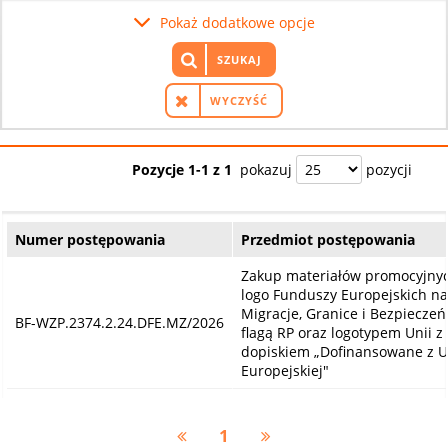
Pokaż dodatkowe opcje
SZUKAJ
WYCZYŚĆ
Pozycje 1-1 z 1
pokazuj
pozycji
Numer postępowania
Przedmiot postępowania
Zakup materiałów promocyjnyc
logo Funduszy Europejskich na
Migracje, Granice i Bezpieczeń
BF-WZP.2374.2.24.DFE.MZ/2026
flagą RP oraz logotypem Unii z
dopiskiem „Dofinansowane z U
Europejskiej"
1